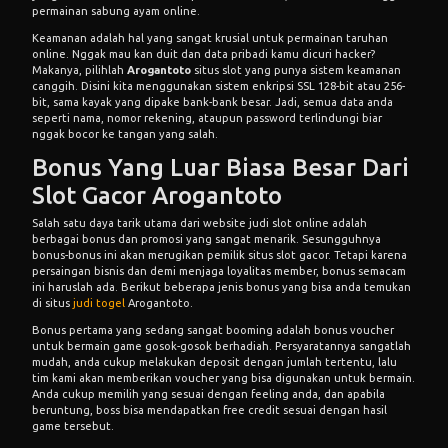
permainan sabung ayam online.
Keamanan adalah hal yang sangat krusial untuk permainan taruhan
online. Nggak mau kan duit dan data pribadi kamu dicuri hacker?
Makanya, pilihlah
Arogantoto
situs slot yang punya sistem keamanan
canggih. Disini kita menggunakan sistem enkripsi SSL 128-bit atau 256-
bit, sama kayak yang dipake bank-bank besar. Jadi, semua data anda
seperti nama, nomor rekening, ataupun password terlindungi biar
nggak bocor ke tangan yang salah.
Bonus Yang Luar Biasa Besar Dari
Slot Gacor Arogantoto
Salah satu daya tarik utama dari website judi slot online adalah
berbagai bonus dan promosi yang sangat menarik. Sesungguhnya
bonus-bonus ini akan merugikan pemilik situs slot gacor. Tetapi karena
persaingan bisnis dan demi menjaga loyalitas member, bonus semacam
ini haruslah ada. Berikut beberapa jenis bonus yang bisa anda temukan
di situs
judi togel
Arogantoto.
Bonus pertama yang sedang sangat booming adalah bonus voucher
untuk bermain game gosok-gosok berhadiah. Persyaratannya sangatlah
mudah, anda cukup melakukan deposit dengan jumlah tertentu, lalu
tim kami akan memberikan voucher yang bisa digunakan untuk bermain.
Anda cukup memilih yang sesuai dengan feeling anda, dan apabila
beruntung, boss bisa mendapatkan free credit sesuai dengan hasil
game tersebut.