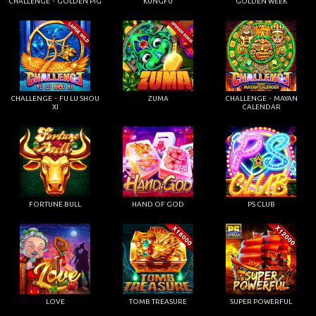
CHALLENGE・GOLDEN PIG
KUNGFU
GOLDEN WEEK
CHALLENGE・FU LU SHOU
ZUMA
CHALLENGE・MAYAN
XI
CALENDAR
FORTUNE BULL
HAND OF GOD
PS CLUB
LOVE
TOMB TREASURE
SUPER POWERFUL