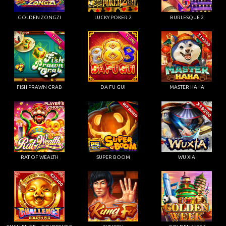
GOLDEN ZONGZI
LUCKY POKER 2
BURLESQUE 2
FISH PRAWN CRAB
DA FU GUI
MASTER HAHA
RAT OF WEALTH
SUPER BOOM
WU XIA