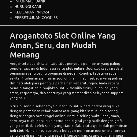
INFORMASI BANK
HUBUNGI KAMI
KEBIJAKAN PRIVASI
PERSETUJUAN COOKIES
Arogantoto Slot Online Yang
Aman, Seru, dan Mudah
Menang
Arogantoto adalah salah satu situs penyedia permainan yang paling
populer saat ini di Indonesia yaitu
slot online
. Judi slot saat ini adalah
permainan yang paling booming di negeri Konoha, tepatnya sudah
sekitar 4 tahunan permainan judi online ini hadir sebagai yang paling
diminati oleh para penggila permainan keberutungan. Anda sebagai
pemain sangatlah di wajibkan untuk memilih situs judi online yang
aman, terpercaya, dan tentunya yang memberikan pelayanan support
yang baik.
Situs ini sendiri sebenarnya di bangun untuk para bettor yang suka
dengan permainan tebak nomor atau yang kita semua lebih sering
dengar dengan nama togel online. Namun seiring waktu dan jaman,
semuanya mulai beralih ke permainan digital yang hadir dengan grafik
yang cantik dan efek suara yang ciamik. Salah satunya adalah permainan
judi slot
. Namun masih tersedia beragam permainan judi online lainnya
yang bisa di mainkan di sini seperti tembak ikan, casino online hingga