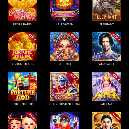
RICH & HAPPY
HALLOWEEN
ELEPHANT
FORTUNE TELLER
FACE OFF
WEREWOLF
FORTUNE GOD
GLORIOUS KINGDOM
ATHENA