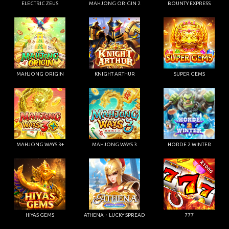
ELECTRIC ZEUS
MAHJONG ORIGIN 2
BOUNTY EXPRESS
MAHJONG ORIGIN
KNIGHT ARTHUR
SUPER GEMS
MAHJONG WAYS 3+
MAHJONG WAYS 3
HORDE 2 WINTER
HIYAS GEMS
ATHENA・LUCKY SPREAD
777