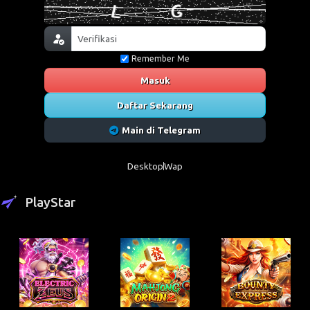
Remember Me
Masuk
Daftar Sekarang
Main di Telegram
Desktop
Wap
PlayStar