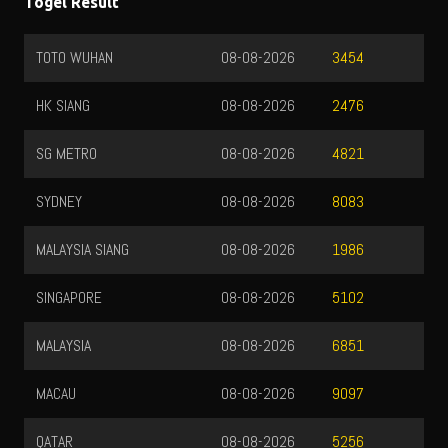
Togel Result
TOTO WUHAN
08-08-2026
3454
HK SIANG
08-08-2026
2476
SG METRO
08-08-2026
4821
SYDNEY
08-08-2026
8083
MALAYSIA SIANG
08-08-2026
1986
SINGAPORE
08-08-2026
5102
MALAYSIA
08-08-2026
6851
MACAU
08-08-2026
9097
QATAR
08-08-2026
5256