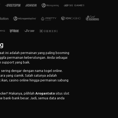
ng
 saat ini adalah permainan yang paling booming
enggila permainan keberutungan. Anda sebagai
n support yang baik.
h sering dengar dengan nama togel online.
ara yang ciamik. Salah satunya adalah
k ikan, casino online hingga permainan sabung
cker? Makanya, pilihlah
Arogantoto
situs slot
ake bank-bank besar. Jadi, semua data anda