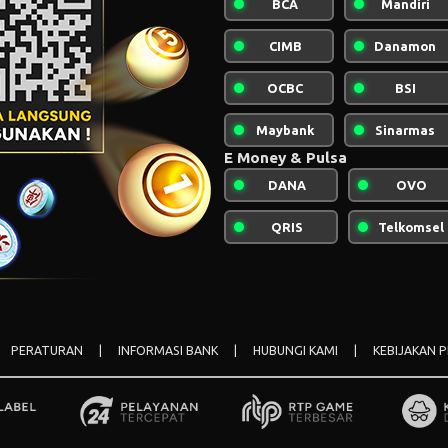
BNI
BRI
Superbank
Permata
PANIN
JAGO
SeaBank
Mega
UOB
E Money & Pulsa
DANA
OVO
QRIS
Telkomsel
PERATURAN
|
INFORMASI BANK
|
HUBUNGI KAMI
|
KEBIJAKAN P