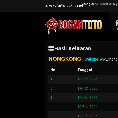
Selamat Datang di AROGANTOTO yang men
Jumat 7/08/2026 02:06:15
HO
Hasil Keluaran
HONGKONG
Website:
www.hong
No
Tanggal
1
15 Feb 2026
2
14 Feb 2026
3
13 Feb 2026
4
12 Feb 2026
5
11 Feb 2026