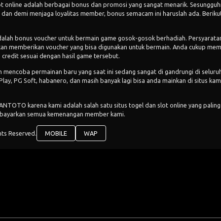
slot online adalah berbagai bonus dan promosi yang sangat menarik. Sesunggu
nis dan demi menjaga loyalitas member, bonus semacam ini haruslah ada. Beri
alah bonus voucher untuk bermain game gosok-gosok berhadiah. Persyarata
akan memberikan voucher yang bisa digunakan untuk bermain. Anda cukup memi
credit sesuai dengan hasil game tersebut.
gin mencoba permainan baru yang saat ini sedang sangat di gandrungi di selur
Play, PG Soft, habanero, dan masih banyak lagi bisa anda mainkan di situs ka
NTOTO karena kami adalah salah satu situs togel dan slot online yang paling 
mbayarkan semua kemenangan member kami.
ghts Reserved.
MOBILE
WAP