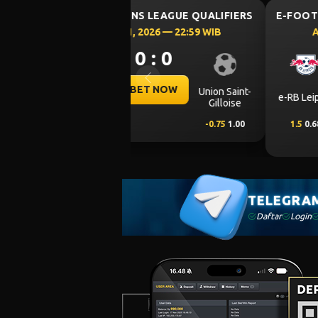
E-FOOTBALL F24 ELITE CLUB FRI
August 7, 2026 — 09:00 WIB
0 : 0
Previous
BET NOW
e-RB Leipzig
e-Feye
1.5
0.68
-1.5
-
TELEGRA
Daftar
Login