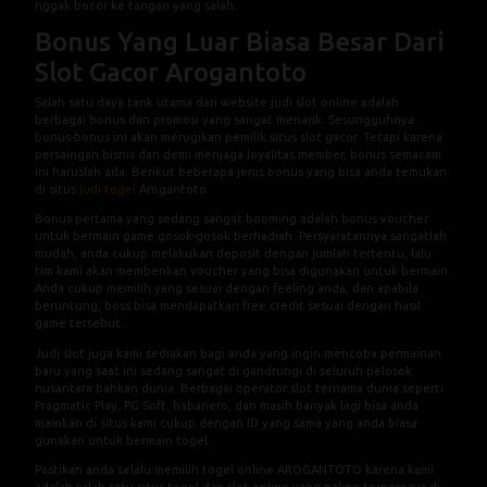
nggak bocor ke tangan yang salah.
Bonus Yang Luar Biasa Besar Dari
Slot Gacor Arogantoto
Salah satu daya tarik utama dari website judi slot online adalah
berbagai bonus dan promosi yang sangat menarik. Sesungguhnya
bonus-bonus ini akan merugikan pemilik situs slot gacor. Tetapi karena
persaingan bisnis dan demi menjaga loyalitas member, bonus semacam
ini haruslah ada. Berikut beberapa jenis bonus yang bisa anda temukan
di situs
judi togel
Arogantoto.
Bonus pertama yang sedang sangat booming adalah bonus voucher
untuk bermain game gosok-gosok berhadiah. Persyaratannya sangatlah
mudah, anda cukup melakukan deposit dengan jumlah tertentu, lalu
tim kami akan memberikan voucher yang bisa digunakan untuk bermain.
Anda cukup memilih yang sesuai dengan feeling anda, dan apabila
beruntung, boss bisa mendapatkan free credit sesuai dengan hasil
game tersebut.
Judi slot juga kami sediakan bagi anda yang ingin mencoba permainan
baru yang saat ini sedang sangat di gandrungi di seluruh pelosok
nusantara bahkan dunia. Berbagai operator slot ternama dunia seperti
Pragmatic Play, PG Soft, habanero, dan masih banyak lagi bisa anda
mainkan di situs kami cukup dengan ID yang sama yang anda biasa
gunakan untuk bermain togel.
Pastikan anda selalu memilih togel online AROGANTOTO karena kami
adalah salah satu situs togel dan slot online yang paling terpercaya di