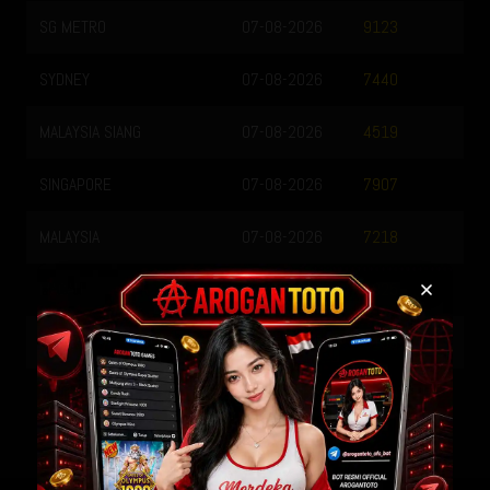
SG METRO
07-08-2026
9123
SYDNEY
07-08-2026
7440
MALAYSIA SIANG
07-08-2026
4519
SINGAPORE
07-08-2026
7907
MALAYSIA
07-08-2026
7218
MACAU
07-08-2026
5825
QATAR
07-08-2026
3158
HONGKONG
15-02-2026
8853