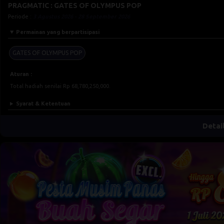
PRAGMATIC : GATES OF OLYMPUS POP
Periode :
3 Agustus 2026 - 28 September 2026
Permainan yang berpartisipasi
GATES OF OLYMPUS POP
Aturan :
Total hadiah senilai Rp 68,780,250,000.
Syarat & Ketentuan
Detai