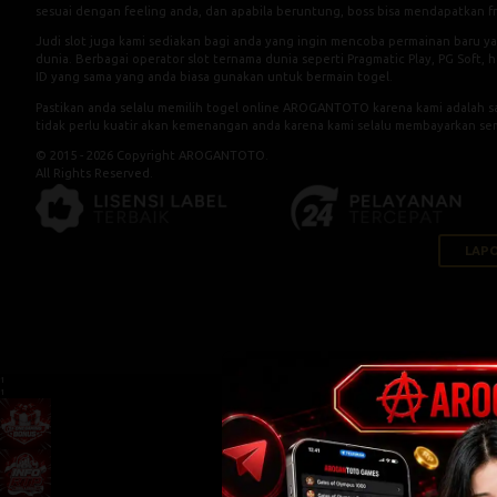
sesuai dengan feeling anda, dan apabila beruntung, boss bisa mendapatkan fr
Judi slot juga kami sediakan bagi anda yang ingin mencoba permainan baru ya
dunia. Berbagai operator slot ternama dunia seperti Pragmatic Play, PG Soft,
ID yang sama yang anda biasa gunakan untuk bermain togel.
Pastikan anda selalu memilih togel online AROGANTOTO karena kami adalah sala
tidak perlu kuatir akan kemenangan anda karena kami selalu membayarkan 
© 2015 - 2026 Copyright AROGANTOTO.
All Rights Reserved.
LAPO
1
1