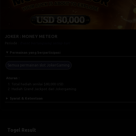
JOKER : MONEY METEOR
Periode :
Event berlangsung setiap hari
Permainan yang berpartisipasi
Semua permainan slot JokerGaming
Aturan :
Total hadiah senilai $80,000 USD.
Hadiah Grand Jackpot dari Jokergaming.
Syarat & Ketentuan
Togel Result