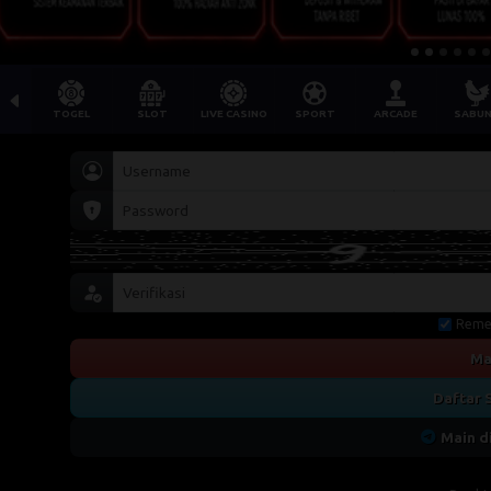
TOGEL
SLOT
LIVE CASINO
SPORT
ARCADE
SABU
Reme
Ma
Daftar 
Main d