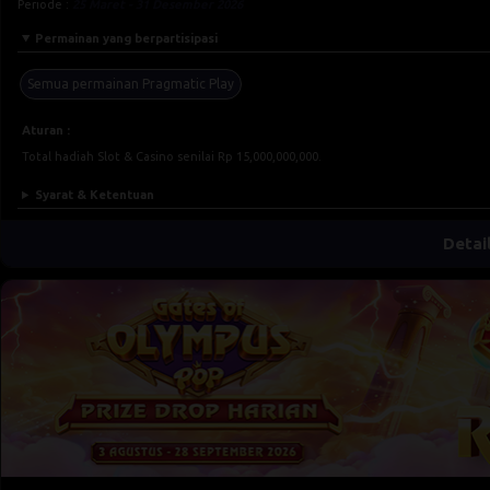
Periode :
25 Maret - 31 Desember 2026
Permainan yang berpartisipasi
Semua permainan Pragmatic Play
Aturan :
Total hadiah Slot & Casino senilai Rp 15,000,000,000.
Syarat & Ketentuan
Detai