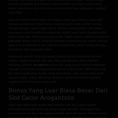
pemain sangatlah di wajibkan untuk memilih situs judi online yang
aman, terpercaya, dan tentunya yang memberikan pelayanan support
yang baik.
Situs ini sendiri sebenarnya di bangun untuk para bettor yang suka
dengan permainan tebak nomor atau yang kita semua lebih sering
dengar dengan nama togel online. Namun seiring waktu dan jaman,
semuanya mulai beralih ke permainan digital yang hadir dengan grafik
yang cantik dan efek suara yang ciamik. Salah satunya adalah permainan
judi slot
. Namun masih tersedia beragam permainan judi online lainnya
yang bisa di mainkan di sini seperti tembak ikan, casino online hingga
permainan sabung ayam online.
Keamanan adalah hal yang sangat krusial untuk permainan taruhan
online. Nggak mau kan duit dan data pribadi kamu dicuri hacker?
Makanya, pilihlah
Arogantoto
situs slot yang punya sistem keamanan
canggih. Disini kita menggunakan sistem enkripsi SSL 128-bit atau 256-
bit, sama kayak yang dipake bank-bank besar. Jadi, semua data anda
seperti nama, nomor rekening, ataupun password terlindungi biar
nggak bocor ke tangan yang salah.
Bonus Yang Luar Biasa Besar Dari
Slot Gacor Arogantoto
Salah satu daya tarik utama dari website judi slot online adalah
berbagai bonus dan promosi yang sangat menarik. Sesungguhnya
bonus-bonus ini akan merugikan pemilik situs slot gacor. Tetapi karena
persaingan bisnis dan demi menjaga loyalitas member, bonus semacam